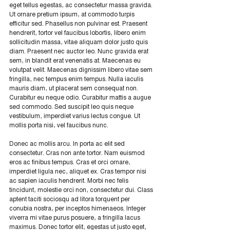
eget tellus egestas, ac consectetur massa gravida. 
Ut ornare pretium ipsum, at commodo turpis 
efficitur sed. Phasellus non pulvinar est. Praesent 
hendrerit, tortor vel faucibus lobortis, libero enim 
sollicitudin massa, vitae aliquam dolor justo quis 
diam. Praesent nec auctor leo. Nunc gravida erat 
sem, in blandit erat venenatis at. Maecenas eu 
volutpat velit. Maecenas dignissim libero vitae sem 
fringilla, nec tempus enim tempus. Nulla iaculis 
mauris diam, ut placerat sem consequat non. 
Curabitur eu neque odio. Curabitur mattis a augue 
sed commodo. Sed suscipit leo quis neque 
vestibulum, imperdiet varius lectus congue. Ut 
mollis porta nisi, vel faucibus nunc.
Donec ac mollis arcu. In porta ac elit sed 
consectetur. Cras non ante tortor. Nam euismod 
eros ac finibus tempus. Cras et orci ornare, 
imperdiet ligula nec, aliquet ex. Cras tempor nisi 
ac sapien iaculis hendrerit. Morbi nec felis 
tincidunt, molestie orci non, consectetur dui. Class 
aptent taciti sociosqu ad litora torquent per 
conubia nostra, per inceptos himenaeos. Integer 
viverra mi vitae purus posuere, a fringilla lacus 
maximus. Donec tortor elit, egestas ut justo eget, 